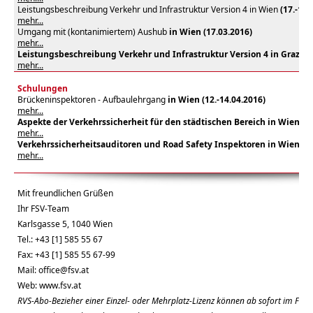
Leistungsbeschreibung Verkehr und Infrastruktur Version 4 in Wien
(17.-18.
mehr...
Umgang mit (kontanimiertem) Aushub
in Wien (17.03.2016)
mehr...
Leistungsbeschreibung Verkehr und Infrastruktur Version 4 in Graz (05
mehr...
Schulungen
Brückeninspektoren - Aufbaulehrgang
in Wien (12.-14.04.2016)
mehr...
Aspekte der Verkehrssicherheit für den städtischen Bereich in Wien (18
mehr...
Verkehrssicherheitsauditoren und Road Safety Inspektoren in Wien (09
mehr...
Mit freundlichen Grüßen
Ihr FSV-Team
Karlsgasse 5, 1040 Wien
Tel.: +43 [1] 585 55 67
Fax: +43 [1] 585 55 67-99
Mail:
office@fsv.at
Web:
www.fsv.at
RVS-Abo-Bezieher einer Einzel- oder Mehrplatz-Lizenz können ab sofort im FSV-