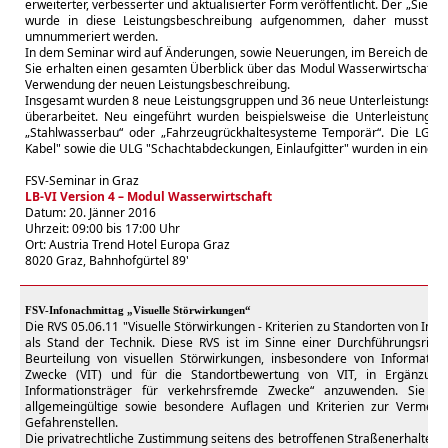
erweiterter, verbesserter und aktualisierter Form veröffentlicht. Der „Sied
wurde in diese Leistungsbeschreibung aufgenommen, daher mussten z
umnummeriert werden.
In dem Seminar wird auf Änderungen, sowie Neuerungen, im Bereich der W
Sie erhalten einen gesamten Überblick über das Modul Wasserwirtschaft, so
Verwendung der neuen Leistungsbeschreibung.
Insgesamt wurden 8 neue Leistungsgruppen und 36 neue Unterleistungsgrupp
überarbeitet. Neu eingeführt wurden beispielsweise die Unterleistungsg
„Stahlwasserbau“ oder „Fahrzeugrückhaltesysteme Temporär“. Die LG "G
Kabel" sowie die ULG "Schachtabdeckungen, Einlaufgitter" wurden in eine
FSV-Seminar in Graz
LB-VI Version 4 – Modul Wasserwirtschaft
Datum: 20. Jänner 2016
Uhrzeit: 09:00 bis 17:00 Uhr
Ort: Austria Trend Hotel Europa Graz
8020 Graz, Bahnhofgürtel 89'
FSV-Infonachmittag „Visuelle Störwirkungen“
Die RVS 05.06.11 "Visuelle Störwirkungen - Kriterien zu Standorten von Info
als Stand der Technik. Diese RVS ist im Sinne einer Durchführungsricht
Beurteilung von visuellen Störwirkungen, insbesondere von Informatio
Zwecke (VIT) und für die Standortbewertung von VIT, in Ergänzung 
Informationsträger für verkehrsfremde Zwecke“ anzuwenden. Sie ent
allgemeingültige sowie besondere Auflagen und Kriterien zur Vermeid
Gefahrenstellen.
Die privatrechtliche Zustimmung seitens des betroffenen Straßenerhalters e