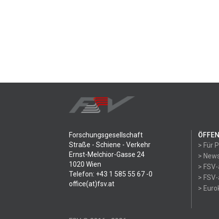
Forschungsgesellschaft
ÖFFEN
Straße - Schiene - Verkehr
> Für 
Ernst-Melchior-Gasse 24
> News
1020 Wien
> FSV-
Telefon: +43 1 585 55 67 -0
> FSV-
office(at)fsv.at
> Eur