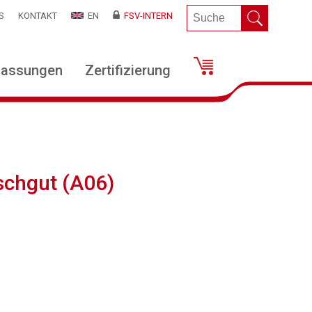
S
KONTAKT
EN
FSV-INTERN
lassungen
Zertifizierung
schgut (A06)