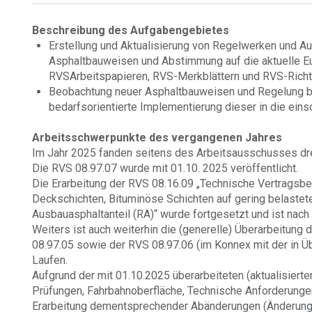
Beschreibung des Aufgabengebietes
Erstellung und Aktualisierung von Regelwerken und 
Asphaltbauweisen und Abstimmung auf die aktuelle E
RVSArbeitspapieren, RVS-Merkblättern und RVS-Richtl
Beobachtung neuer Asphaltbauweisen und Regelung b
bedarfsorientierte Implementierung dieser in die ei
Arbeitsschwerpunkte des vergangenen Jahres
Im Jahr 2025 fanden seitens des Arbeitsausschusses drei
Die RVS 08.97.07 wurde mit 01.10. 2025 veröffentlicht.
Die Erarbeitung der RVS 08.16.09 „Technische Vertragsb
Deckschichten, Bituminöse Schichten auf gering belaste
Ausbauasphaltanteil (RA)“ wurde fortgesetzt und ist nach
Weiters ist auch weiterhin die (generelle) Überarbeitung
08.97.05 sowie der RVS 08.97.06 (im Konnex mit der in 
Laufen.
Aufgrund der mit 01.10.2025 überarbeiteten (aktualisierte
Prüfungen, Fahrbahnoberfläche, Technische Anforderung
Erarbeitung dementsprechender Abänderungen (Änderungs