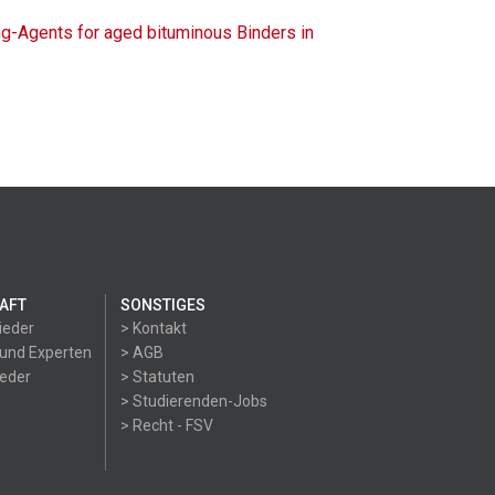
g-Agents for aged bituminous Binders in
AFT
SONSTIGES
ieder
> Kontakt
 und Experten
> AGB
ieder
> Statuten
> Studierenden-Jobs
> Recht - FSV