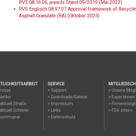
RVS 08.16.06, jeweils Stand 09/2019 (Mai 2023)
RVS Englisch 08.97.07 Approval Framework of Recyclin
Asphalt Granulate (RA) (Oktober 2025)
TLICHKEITSARBEIT
SERVICE
MITGLIEDSCH
Presse
> Support
> Unsere Mitgl
letter
> Downloads/Galerie
> Expertinnen
aktuell Straße
> Impressum
> Firmenmitgl
aktuell Schiene
> Links
> FSV-intern
okommunal
> Datenschutz