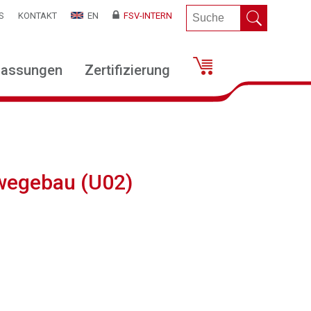
S
KONTAKT
EN
FSV-INTERN
lassungen
Zertifizierung
swegebau (U02)