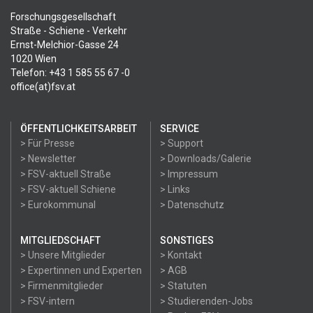
Forschungsgesellschaft
Straße - Schiene - Verkehr
Ernst-Melchior-Gasse 24
1020 Wien
Telefon: +43 1 585 55 67 -0
office(at)fsv.at
ÖFFENTLICHKEITSARBEIT
SERVICE
> Für Presse
> Support
> Newsletter
> Downloads/Galerie
> FSV-aktuell Straße
> Impressum
> FSV-aktuell Schiene
> Links
> Eurokommunal
> Datenschutz
MITGLIEDSCHAFT
SONSTIGES
> Unsere Mitglieder
> Kontakt
> Expertinnen und Experten
> AGB
> Firmenmitglieder
> Statuten
> FSV-intern
> Studierenden-Jobs