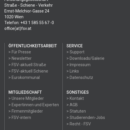
Straße - Schiene - Verkehr
Ernst-Melchior-Gasse 24
1020 Wien
Telefon: +43 1 585 55 67 -0
office(at)fsv.at
ÖFFENTLICHKEITSARBEIT
SERVICE
> Für Presse
> Support
> Newsletter
> Downloads/Galerie
> FSV-aktuell Straße
> Impressum
> FSV-aktuell Schiene
> Links
> Eurokommunal
> Datenschutz
MITGLIEDSCHAFT
SONSTIGES
> Unsere Mitglieder
> Kontakt
> Expertinnen und Experten
> AGB
> Firmenmitglieder
> Statuten
> FSV-intern
> Studierenden-Jobs
> Recht - FSV