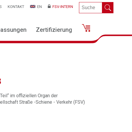
S
KONTAKT
EN
FSV-INTERN
lassungen
Zertifizierung
8
eil“ im offiziellen Organ der
llschaft Straße -Schiene - Verkehr (FSV)