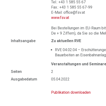
Tel.: +43 1 585 55 67
Fax.: +43 1 585 55 67-99
E-Mail: office@fsv.at
www.fsv.at
Bei Bestellungen im EU-Raum bit
De + 9 Ziffern), da Sie so die M
Inhaltsangabe
Zu aktuellen RVE
RVE 04.02.04 – Erschütterunge
Bauarbeiten an Eisenbahnanla
Veranstaltungen und Seminar
Seiten
2
Ausgabedatum
05.04.2022
Publikation downloaden