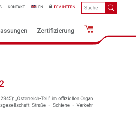
S
KONTAKT
EN
FSV-INTERN
lassungen
Zertifizierung
2
845): „Österreich-Teil“ im offiziellen Organ
sgesellschaft Straße - Schiene - Verkehr