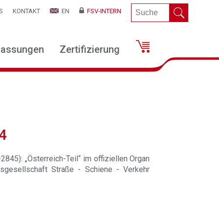
S
KONTAKT
EN
FSV-INTERN
lassungen
Zertifizierung
4
845): „Österreich-Teil“ im offiziellen Organ
sgesellschaft Straße - Schiene - Verkehr