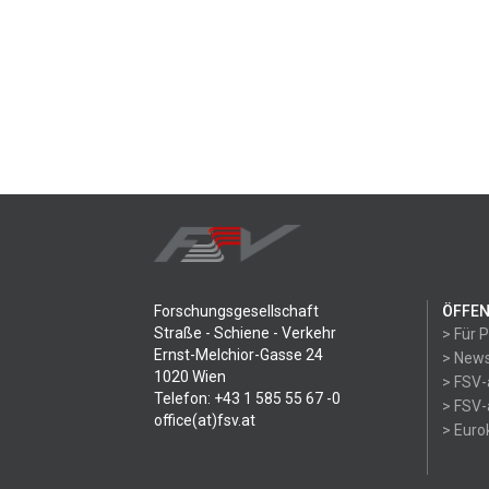
Forschungsgesellschaft
ÖFFEN
Straße - Schiene - Verkehr
> Für 
Ernst-Melchior-Gasse 24
> News
1020 Wien
> FSV-
Telefon: +43 1 585 55 67 -0
> FSV-
office(at)fsv.at
> Eur