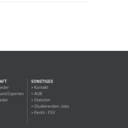
AFT
SONSTIGES
ieder
> Kontakt
 und Experten
> AGB
ieder
> Statuten
> Studierenden-Jobs
> Recht - FSV