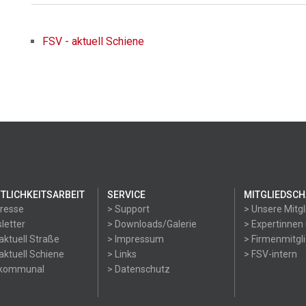
FSV - aktuell Schiene
TLICHKEITSARBEIT
SERVICE
MITGLIEDSCH
Presse
> Support
> Unsere Mitgl
letter
> Downloads/Galerie
> Expertinnen
aktuell Straße
> Impressum
> Firmenmitgl
aktuell Schiene
> Links
> FSV-intern
okommunal
> Datenschutz