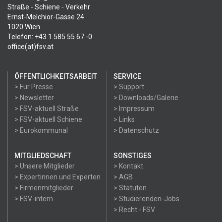
Straße - Schiene - Verkehr
Ernst-Melchior-Gasse 24
1020 Wien
Telefon: +43 1 585 55 67 -0
office(at)fsv.at
ÖFFENTLICHKEITSARBEIT
SERVICE
> Für Presse
> Support
> Newsletter
> Downloads/Galerie
> FSV-aktuell Straße
> Impressum
> FSV-aktuell Schiene
> Links
> Eurokommunal
> Datenschutz
MITGLIEDSCHAFT
SONSTIGES
> Unsere Mitglieder
> Kontakt
> Expertinnen und Experten
> AGB
> Firmenmitglieder
> Statuten
> FSV-intern
> Studierenden-Jobs
> Recht - FSV