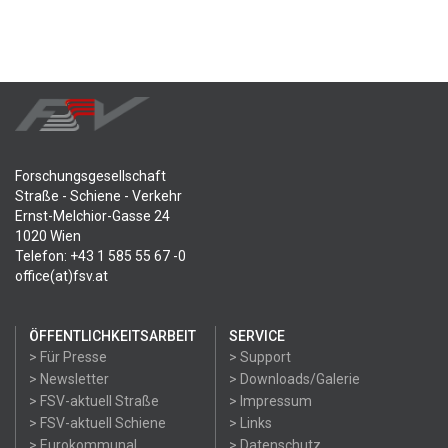
Forschungsgesellschaft
Straße - Schiene - Verkehr
Ernst-Melchior-Gasse 24
1020 Wien
Telefon: +43 1 585 55 67 -0
office(at)fsv.at
ÖFFENTLICHKEITSARBEIT
SERVICE
> Für Presse
> Support
> Newsletter
> Downloads/Galerie
> FSV-aktuell Straße
> Impressum
> FSV-aktuell Schiene
> Links
> Eurokommunal
> Datenschutz