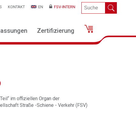
S
KONTAKT
EN
FSV-INTERN
lassungen
Zertifizierung
9
eil“ im offiziellen Organ der
llschaft Straße -Schiene - Verkehr (FSV)