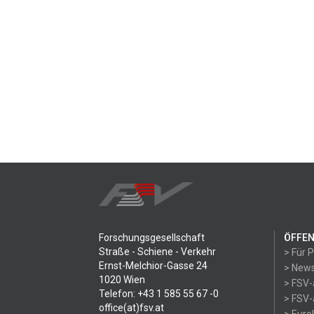
Forschungsgesellschaft
ÖFFEN
Straße - Schiene - Verkehr
> Für 
Ernst-Melchior-Gasse 24
> News
1020 Wien
> FSV-
Telefon: +43 1 585 55 67 -0
> FSV-
office(at)fsv.at