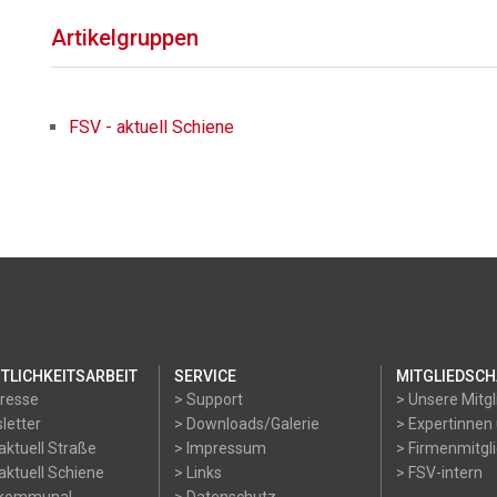
Artikelgruppen
FSV - aktuell Schiene
TLICHKEITSARBEIT
SERVICE
MITGLIEDSCH
Presse
> Support
> Unsere Mitgl
letter
> Downloads/Galerie
> Expertinnen
aktuell Straße
> Impressum
> Firmenmitgl
aktuell Schiene
> Links
> FSV-intern