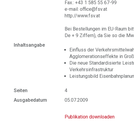
Fax.: +43 1 585 55 67-99
e-mail: office@fsv.at
http://www.fsv.at
Bei Bestellungen im EU-Raum bit
De + 9 Ziffern), da Sie so die Mw
Inhaltsangabe
Einfluss der Verkehrsmittelwa
Agglomerationseffekte in Gro
Die neue Standardisierte Leis
Verkehrsinfrastruktur
Leistungsbild Eisenbahnplanu
Seiten
4
Ausgabedatum
05.07.2009
Publikation downloaden