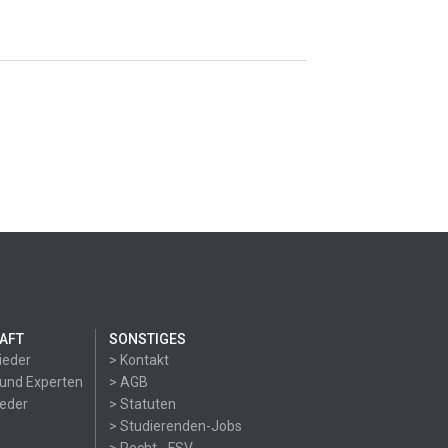
AFT
SONSTIGES
ieder
> Kontakt
 und Experten
> AGB
ieder
> Statuten
> Studierenden-Jobs