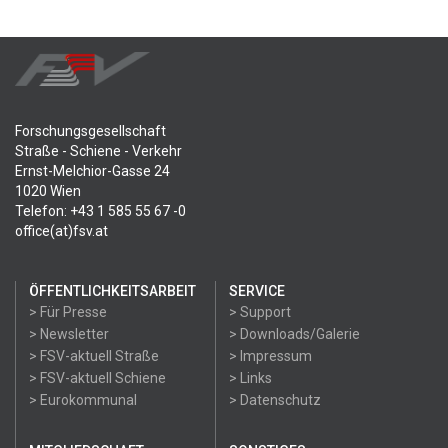
Forschungsgesellschaft
Straße - Schiene - Verkehr
Ernst-Melchior-Gasse 24
1020 Wien
Telefon: +43 1 585 55 67 -0
office(at)fsv.at
ÖFFENTLICHKEITSARBEIT
SERVICE
> Für Presse
> Support
> Newsletter
> Downloads/Galerie
> FSV-aktuell Straße
> Impressum
> FSV-aktuell Schiene
> Links
> Eurokommunal
> Datenschutz