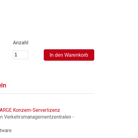
Anzahl
eln
LARGE Konzern-Serverlizenz
en Verkehrsmanagementzentralen -
tware