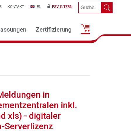
S
KONTAKT
EN
FSV-INTERN
lassungen
Zertifizierung
Meldungen in
mentzentralen inkl.
ls) - digitaler
-Serverlizenz