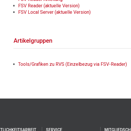
FSV Reader (aktuelle Version)
FSV Local Server (aktuelle Version)
Artikelgruppen
Tools/Grafiken zu RVS (Einzelbezug via FSV-Reader)
TLICHKEITSARBEIT
SERVICE
MITGLIEDSCH