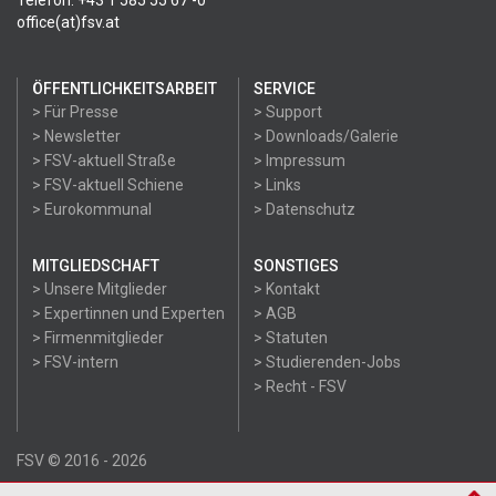
Telefon: +43 1 585 55 67 -0
office(at)fsv.at
ÖFFENTLICHKEITSARBEIT
SERVICE
> Für Presse
> Support
> Newsletter
> Downloads/Galerie
> FSV-aktuell Straße
> Impressum
> FSV-aktuell Schiene
> Links
> Eurokommunal
> Datenschutz
MITGLIEDSCHAFT
SONSTIGES
> Unsere Mitglieder
> Kontakt
> Expertinnen und Experten
> AGB
> Firmenmitglieder
> Statuten
> FSV-intern
> Studierenden-Jobs
> Recht - FSV
FSV © 2016 - 2026