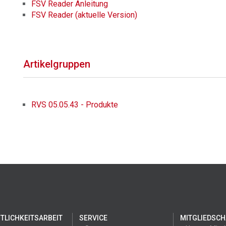
FSV Reader Anleitung
FSV Reader (aktuelle Version)
Artikelgruppen
RVS 05.05.43 - Produkte
TLICHKEITSARBEIT
SERVICE
MITGLIEDSCH