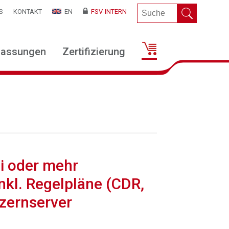
S
KONTAKT
EN
FSV-INTERN
lassungen
Zertifizierung
i oder mehr
inkl. Regelpläne (CDR,
zernserver