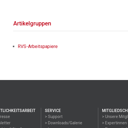
Artikelgruppen
RVS-Arbeitspapiere
TLICHKEITSARBEIT
SERVICE
MITGLIEDSCH
Presse
> Support
> Unsere Mitgl
letter
> Downloads/Galerie
> Expertinnen