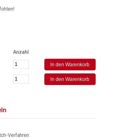
ohlen!
Anzahl
eln
tch-Verfahren