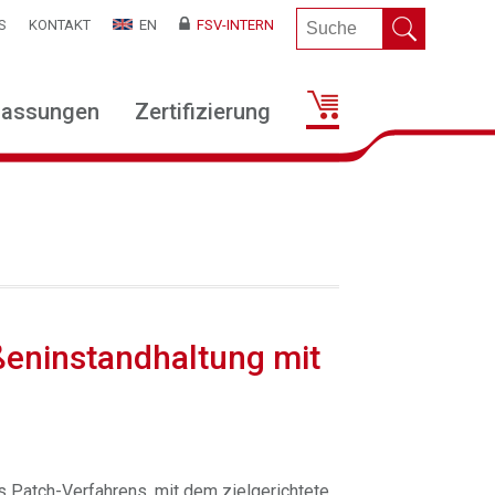
S
KONTAKT
EN
FSV-INTERN
lassungen
Zertifizierung
ßeninstandhaltung mit
s Patch-Verfahrens, mit dem zielgerichtete,