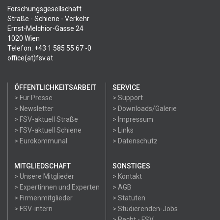
Forschungsgesellschaft
Straße - Schiene - Verkehr
Ernst-Melchior-Gasse 24
1020 Wien
Telefon: +43 1 585 55 67 -0
office(at)fsv.at
ÖFFENTLICHKEITSARBEIT
SERVICE
> Für Presse
> Support
> Newsletter
> Downloads/Galerie
> FSV-aktuell Straße
> Impressum
> FSV-aktuell Schiene
> Links
> Eurokommunal
> Datenschutz
MITGLIEDSCHAFT
SONSTIGES
> Unsere Mitglieder
> Kontakt
> Expertinnen und Experten
> AGB
> Firmenmitglieder
> Statuten
> FSV-intern
> Studierenden-Jobs
> Recht - FSV