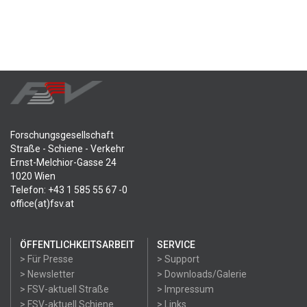
Forschungsgesellschaft
Straße - Schiene - Verkehr
Ernst-Melchior-Gasse 24
1020 Wien
Telefon: +43 1 585 55 67 -0
office(at)fsv.at
ÖFFENTLICHKEITSARBEIT
SERVICE
> Für Presse
> Support
> Newsletter
> Downloads/Galerie
> FSV-aktuell Straße
> Impressum
> FSV-aktuell Schiene
> Links