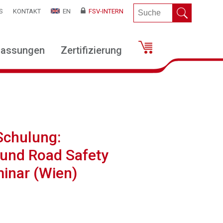
S
KONTAKT
EN
FSV-INTERN
lassungen
Zertifizierung
Schulung:
 und Road Safety
minar (Wien)