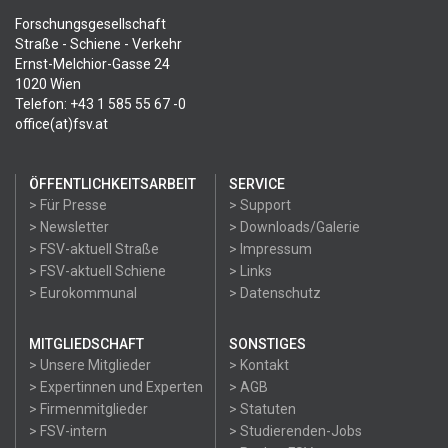
Forschungsgesellschaft
Straße - Schiene - Verkehr
Ernst-Melchior-Gasse 24
1020 Wien
Telefon: +43 1 585 55 67 -0
office(at)fsv.at
ÖFFENTLICHKEITSARBEIT
SERVICE
> Für Presse
> Support
> Newsletter
> Downloads/Galerie
> FSV-aktuell Straße
> Impressum
> FSV-aktuell Schiene
> Links
> Eurokommunal
> Datenschutz
MITGLIEDSCHAFT
SONSTIGES
> Unsere Mitglieder
> Kontakt
> Expertinnen und Experten
> AGB
> Firmenmitglieder
> Statuten
> FSV-intern
> Studierenden-Jobs