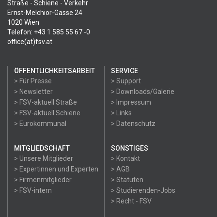
Straße - Schiene - Verkehr
Ernst-Melchior-Gasse 24
1020 Wien
Telefon: +43 1 585 55 67 -0
office(at)fsv.at
ÖFFENTLICHKEITSARBEIT
SERVICE
> Für Presse
> Support
> Newsletter
> Downloads/Galerie
> FSV-aktuell Straße
> Impressum
> FSV-aktuell Schiene
> Links
> Eurokommunal
> Datenschutz
MITGLIEDSCHAFT
SONSTIGES
> Unsere Mitglieder
> Kontakt
> Expertinnen und Experten
> AGB
> Firmenmitglieder
> Statuten
> FSV-intern
> Studierenden-Jobs
> Recht - FSV