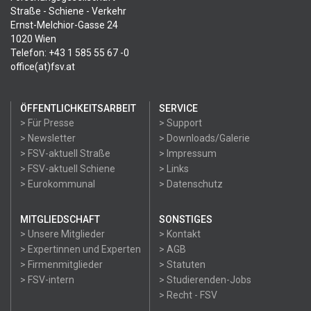
Straße - Schiene - Verkehr
Ernst-Melchior-Gasse 24
1020 Wien
Telefon: +43 1 585 55 67 -0
office(at)fsv.at
ÖFFENTLICHKEITSARBEIT
SERVICE
> Für Presse
> Support
> Newsletter
> Downloads/Galerie
> FSV-aktuell Straße
> Impressum
> FSV-aktuell Schiene
> Links
> Eurokommunal
> Datenschutz
MITGLIEDSCHAFT
SONSTIGES
> Unsere Mitglieder
> Kontakt
> Expertinnen und Experten
> AGB
> Firmenmitglieder
> Statuten
> FSV-intern
> Studierenden-Jobs
> Recht - FSV