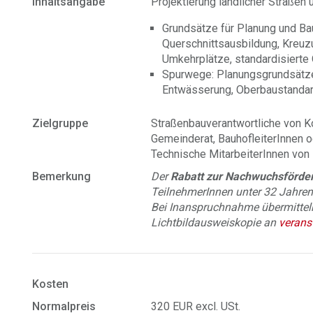
Inhaltsangabe
Projektierung ländlicher Straßen
Grundsätze für Planung und Ba
Querschnittsausbildung, Kreuz
Umkehrplätze, standardisierte
Spurwege: Planungsgrundsätze,
Entwässerung, Oberbaustanda
Zielgruppe
Straßenbauverantwortliche von 
Gemeinderat, BauhofleiterInnen o
Technische MitarbeiterInnen von
Bemerkung
Der
Rabatt zur Nachwuchsförde
TeilnehmerInnen unter 32 Jahren
Bei Inanspruchnahme übermitteln 
Lichtbildausweiskopie an
verans
Kosten
Normalpreis
320 EUR excl. USt.