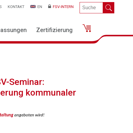
S
KONTAKT
EN
FSV-INTERN
lassungen
Zertifizierung
SV-Seminar:
tierung kommunaler
staltung
angeboten wird!