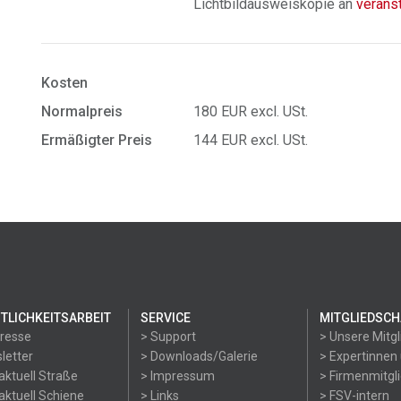
Lichtbildausweiskopie an
verans
Kosten
Normalpreis
180 EUR excl. USt.
Ermäßigter Preis
144 EUR excl. USt.
TLICHKEITSARBEIT
SERVICE
MITGLIEDSCH
Presse
> Support
> Unsere Mitgl
letter
> Downloads/Galerie
> Expertinnen
aktuell Straße
> Impressum
> Firmenmitgl
aktuell Schiene
> Links
> FSV-intern