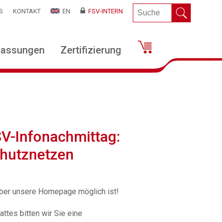
S
KONTAKT
EN
FSV-INTERN
lassungen
Zertifizierung
SV-Infonachmittag:
chutznetzen
über unsere Homepage möglich ist!
tes bitten wir Sie eine