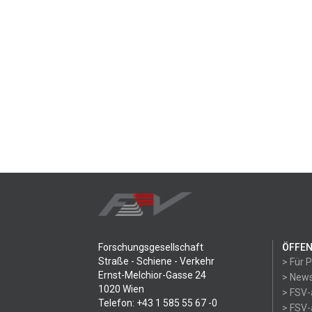
Forschungsgesellschaft
ÖFFEN
Straße - Schiene - Verkehr
> Für 
Ernst-Melchior-Gasse 24
> News
1020 Wien
> FSV-
Telefon: +43 1 585 55 67 -0
> FSV-