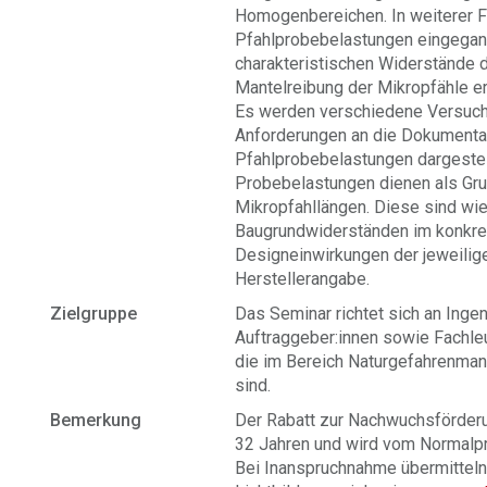
Homogenbereichen. In weiterer Fo
Pfahlprobebelastungen eingegange
charakteristischen Widerstände d
Mantelreibung der Mikropfähle er
Es werden verschiedene Versuch
Anforderungen an die Dokumenta
Pfahlprobebelastungen dargestel
Probebelastungen dienen als Grun
Mikropfahllängen. Diese sind w
Baugrundwiderständen im konkre
Designeinwirkungen der jeweili
Herstellerangabe.
Zielgruppe
Das Seminar richtet sich an Ingeni
Auftraggeber:innen sowie Fachle
die im Bereich Naturgefahrenman
sind.
Bemerkung
Der Rabatt zur Nachwuchsförderun
32 Jahren und wird vom Normalpr
Bei Inanspruchnahme übermitteln 