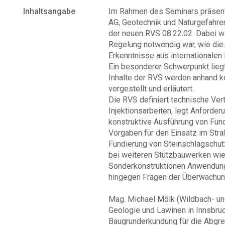
Inhaltsangabe
Im Rahmen des Seminars präsenti
AG, Geotechnik und Naturgefahre
der neuen RVS 08.22.02. Dabei wi
Regelung notwendig war, wie die 
Erkenntnisse aus internationalen
Ein besonderer Schwerpunkt liegt 
Inhalte der RVS werden anhand k
vorgestellt und erläutert.
Die RVS definiert technische Ve
Injektionsarbeiten, legt Anford
konstruktive Ausführung von Fund
Vorgaben für den Einsatz im Str
Fundierung von Steinschlagschut
bei weiteren Stützbauwerken wi
Sonderkonstruktionen Anwendung.
hingegen Fragen der Überwachung
Mag. Michael Mölk (Wildbach- u
Geologie und Lawinen in Innsbruc
Baugrunderkundung für die Abgr