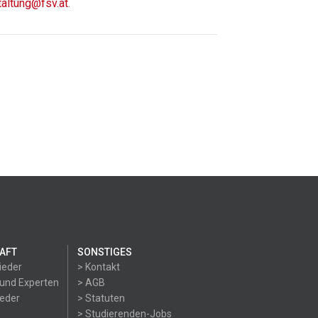
taltung@fsv.at
.
AFT
SONSTIGES
ieder
> Kontakt
 und Experten
> AGB
ieder
> Statuten
> Studierenden-Jobs