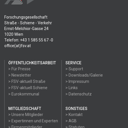
Forschungsgesellschaft
Straße - Schiene - Verkehr
Ernst-Melchior-Gasse 24
1020 Wien
Telefon: +43 1 585 55 67 -0
office(at)fsv.at
ÖFFENTLICHKEITSARBEIT
SERVICE
> Für Presse
> Support
> Newsletter
> Downloads/Galerie
> FSV-aktuell Straße
> Impressum
> FSV-aktuell Schiene
> Links
> Eurokommunal
> Datenschutz
MITGLIEDSCHAFT
SONSTIGES
> Unsere Mitglieder
> Kontakt
> Expertinnen und Experten
> AGB
> Firmenmitglieder
> Statuten