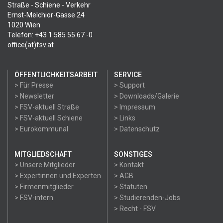
Straße - Schiene - Verkehr
Ernst-Melchior-Gasse 24
1020 Wien
Telefon: +43 1 585 55 67 -0
office(at)fsv.at
ÖFFENTLICHKEITSARBEIT
SERVICE
> Für Presse
> Support
> Newsletter
> Downloads/Galerie
> FSV-aktuell Straße
> Impressum
> FSV-aktuell Schiene
> Links
> Eurokommunal
> Datenschutz
MITGLIEDSCHAFT
SONSTIGES
> Unsere Mitglieder
> Kontakt
> Expertinnen und Experten
> AGB
> Firmenmitglieder
> Statuten
> FSV-intern
> Studierenden-Jobs
> Recht - FSV