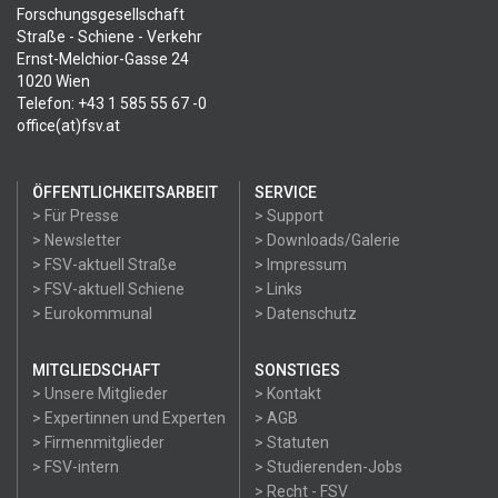
Forschungsgesellschaft
Straße - Schiene - Verkehr
Ernst-Melchior-Gasse 24
1020 Wien
Telefon: +43 1 585 55 67 -0
office(at)fsv.at
ÖFFENTLICHKEITSARBEIT
SERVICE
> Für Presse
> Support
> Newsletter
> Downloads/Galerie
> FSV-aktuell Straße
> Impressum
> FSV-aktuell Schiene
> Links
> Eurokommunal
> Datenschutz
MITGLIEDSCHAFT
SONSTIGES
> Unsere Mitglieder
> Kontakt
> Expertinnen und Experten
> AGB
> Firmenmitglieder
> Statuten
> FSV-intern
> Studierenden-Jobs
> Recht - FSV