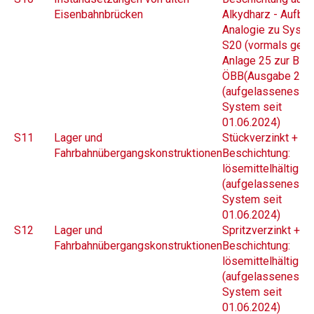
Eisenbahnbrücken
Alkydharz - Aufbau
Analogie zu Syst
S20 (vormals gem
Anlage 25 zur B 45
ÖBB(Ausgabe 201
(aufgelassenes
System seit
01.06.2024)
S11
Lager und
Stückverzinkt +
Fahrbahnübergangskonstruktionen
Beschichtung:
lösemittel­hältig L
(aufgelassenes
System seit
01.06.2024)
S12
Lager und
Spritzverzinkt +
Fahrbahnübergangskonstruktionen
Beschichtung:
lösemittel­hältig L
(aufgelassenes
System seit
01.06.2024)