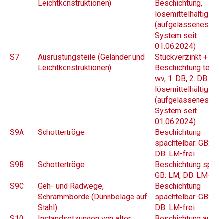
Leichtkonstruktionen)
Beschichtung,
lösemittel­hältig (
(aufgelassenes
System seit
01.06.2024)
S7
Ausrüstungsteile (Geländer und
Stückverzinkt +
Leichtkonstruktionen)
Beschichtung teilw
wv, 1. DB, 2. DB:
lösemittelhältig (
(aufgelassenes
System seit
01.06.2024)
S9A
Schottertröge
Beschichtung
spachtelbar: GB: L
DB: LM-frei
S9B
Schottertröge
Beschichtung sprit
GB: LM, DB: LM-fre
S9C
Geh- und Radwege,
Beschichtung
Schrammborde (Dünnbeläge auf
spachtelbar: GB: L
Stahl)
DB: LM-frei
S10
Instandsetzungen von alten
Beschichtung auf