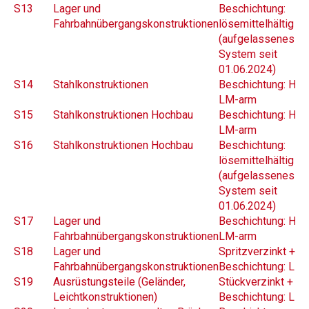
S13
Lager und
Beschichtung:
Fahrbahnübergangskonstruktionen
lösemittelhältig (
(aufgelassenes
System seit
01.06.2024)
S14
Stahlkonstruktionen
Beschichtung: HS 
LM-arm
S15
Stahlkonstruktionen Hochbau
Beschichtung: HS 
LM-arm
S16
Stahlkonstruktionen Hochbau
Beschichtung:
lösemittelhältig (
(aufgelassenes
System seit
01.06.2024)
S17
Lager und
Beschichtung: HS 
Fahrbahnübergangskonstruktionen
LM-arm
S18
Lager und
Spritzverzinkt +
Fahrbahnübergangskonstruktionen
Beschichtung: LM
S19
Ausrüstungsteile (Geländer,
Stückverzinkt +
Leichtkonstruktionen)
Beschichtung: LM