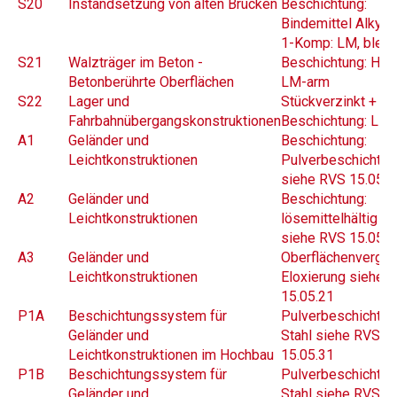
S20
Instandsetzung von alten Brücken
Beschichtung:
Bindemittel Alkydh
1-Komp: LM, bleifr
S21
Walzträger im Beton -
Beschichtung: HS 
Betonberührte Oberflächen
LM-arm
S22
Lager und
Stückverzinkt +
Fahrbahnübergangskonstruktionen
Beschichtung: LM
A1
Geländer und
Beschichtung:
Leichtkonstruktionen
Pulverbeschichtun
siehe RVS 15.05.2
A2
Geländer und
Beschichtung:
Leichtkonstruktionen
lösemittelhältig (
siehe RVS 15.05.2
A3
Geländer und
Oberflächenvergüt
Leichtkonstruktionen
Eloxierung siehe 
15.05.21
P1A
Beschichtungssystem für
Pulverbeschichtun
Geländer und
Stahl siehe RVS
Leichtkonstruktionen im Hochbau
15.05.31
P1B
Beschichtungssystem für
Pulverbeschichtun
Geländer und
Stahl siehe RVS