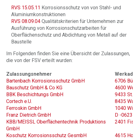
RVS 15.05.11
Korrosionsschutz von von Stahl- und
Aluminiumkonstruktionen
RVS 08.09.04
Qualitätskriterien für Unternehmen zur
Ausführung von Korrosionschutzarbeiten für
Oberflächenschutz und Abdichtung von Metall auf der
Baustelle
Im Folgenden finden Sie eine Übersicht der Zulassungen,
die von der FSV erteilt wurden:
Zulassungsnehmer
Werkadre
Bartenbach Korrosionsschutz GmbH
6706 Bürs,
Bauschutz GmbH & Co KG
4600 Wels,
BBK Beschichtungs GmbH
9433 St. A
Cortech e.U.
8435 Wagn
Ferroskin GmbH
1040 Wien,
Franz Dietrich GmbH
D -06231 B
KBB/MEISSL Oberflächentechnik Produktions
2401 Fisc
GmbH
Koschutz Korrosionsschutz GesmbH
4615 Holzh