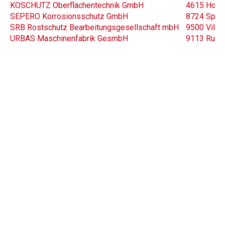
KOSCHUTZ Oberflächentechnik GmbH
4615 Holzh
SEPERO Korrosionsschutz GmbH
8724 Spiel
SRB Rostschutz Bearbeitungsgesellschaft mbH
9500 Villac
URBAS Maschinenfabrik GesmbH
9113 Ruden