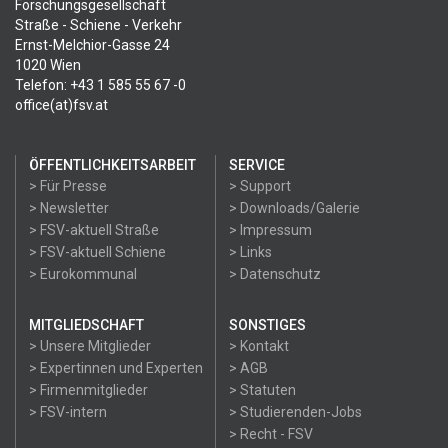
Forschungsgesellschaft
Straße - Schiene - Verkehr
Ernst-Melchior-Gasse 24
1020 Wien
Telefon: +43 1 585 55 67 -0
office(at)fsv.at
ÖFFENTLICHKEITSARBEIT
SERVICE
> Für Presse
> Support
> Newsletter
> Downloads/Galerie
> FSV-aktuell Straße
> Impressum
> FSV-aktuell Schiene
> Links
> Eurokommunal
> Datenschutz
MITGLIEDSCHAFT
SONSTIGES
> Unsere Mitglieder
> Kontakt
> Expertinnen und Experten
> AGB
> Firmenmitglieder
> Statuten
> FSV-intern
> Studierenden-Jobs
> Recht - FSV