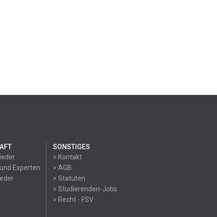
AFT
SONSTIGES
ieder
> Kontakt
 und Experten
> AGB
ieder
> Statuten
> Studierenden-Jobs
> Recht - FSV