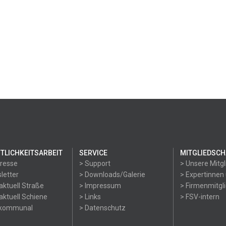
TLICHKEITSARBEIT
SERVICE
MITGLIEDSCH
Presse
> Support
> Unsere Mitgl
letter
> Downloads/Galerie
> Expertinnen
aktuell Straße
> Impressum
> Firmenmitgl
aktuell Schiene
> Links
> FSV-intern
okommunal
> Datenschutz