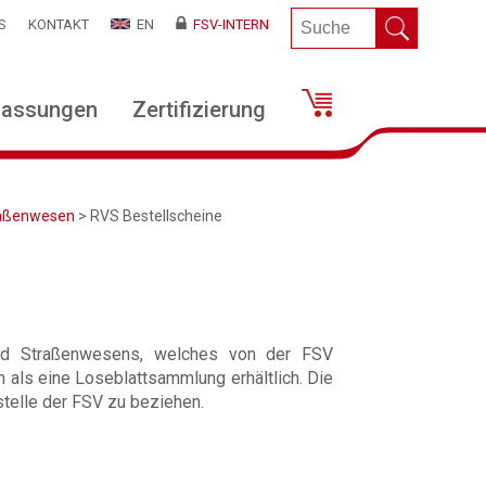
S
KONTAKT
EN
FSV-INTERN
lassungen
Zertifizierung
traßenwesen
> RVS Bestellscheine
nd Straßenwesens, welches von der FSV
h als eine Loseblattsammlung erhältlich. Die
telle der FSV zu beziehen.