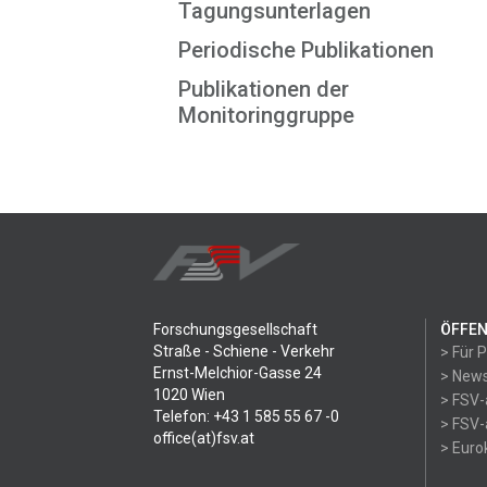
Tagungsunterlagen
Periodische Publikationen
Publikationen der
Monitoringgruppe
Forschungsgesellschaft
ÖFFEN
Straße - Schiene - Verkehr
> Für 
Ernst-Melchior-Gasse 24
> News
1020 Wien
> FSV-
Telefon: +43 1 585 55 67 -0
> FSV-
office(at)fsv.at
> Eur