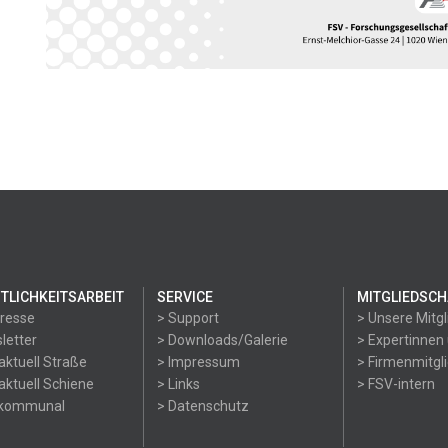
TLICHKEITSARBEIT
SERVICE
MITGLIEDSCH
Presse
> Support
> Unsere Mitgl
letter
> Downloads/Galerie
> Expertinnen
aktuell Straße
> Impressum
> Firmenmitgl
aktuell Schiene
> Links
> FSV-intern
okommunal
> Datenschutz