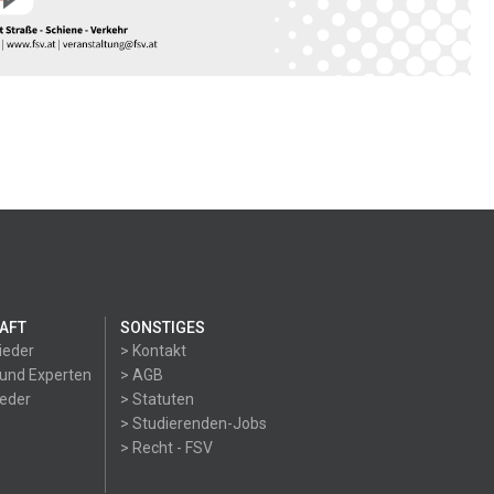
AFT
SONSTIGES
ieder
> Kontakt
 und Experten
> AGB
ieder
> Statuten
> Studierenden-Jobs
> Recht - FSV