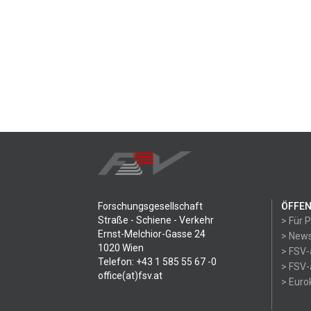
Forschungsgesellschaft
ÖFFEN
Straße - Schiene - Verkehr
> Für 
Ernst-Melchior-Gasse 24
> News
1020 Wien
> FSV-
Telefon: +43 1 585 55 67 -0
> FSV-
office(at)fsv.at
> Eur