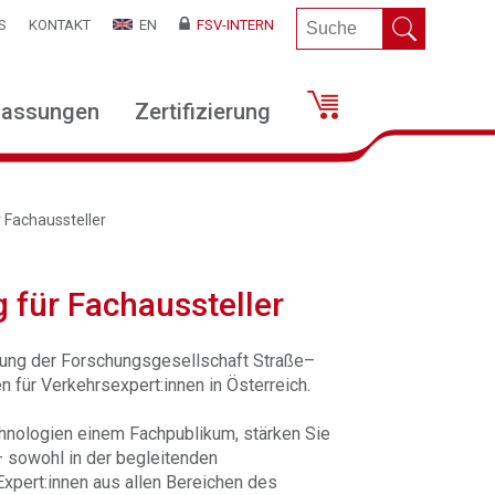
S
KONTAKT
EN
FSV-INTERN
lassungen
Zertifizierung
 Fachaussteller
für Fachaussteller
gung der Forschungsgesellschaft Straße–
 für Verkehrsexpert:innen in Österreich.
chnologien einem Fachpublikum, stärken Sie
– sowohl in der begleitenden
Expert:innen aus allen Bereichen des