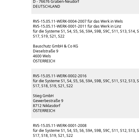
D - 76676 Graben-Neudorf
DEUTSCHLAND
RVS-15.05.11-WERK-0004-2007 für das Werk in Wels
RVS-15.05.11-WERK-0001-2011 für das Werk in Linz
für die Systeme S1, S4, S5, S6, S9A, S9B, S9C, S11, S13, S14, 
S17, S19, S21, S22
Bauschutz GmbH & Co KG
Dieselstraße 9
4600 Wels
ÖSTERREICH
RVS-15.05.11-WERK-0002-2016
für die Systeme S1, S4, S5, S6, S9A, S9B, S9C, S11, S12, S13, S
S17, S18, S19, S21, S22
Stieg GmbH
Gewerbestraße 9
8712 Niklasdorf
ÖSTERREICH
RVS-15.05.11-WERK-0001-2008
für die Systeme S1, S4, S5, S6, S9A, S9B, S9C, S11, S12, S13, S
S17, S18, S19, S21, S22