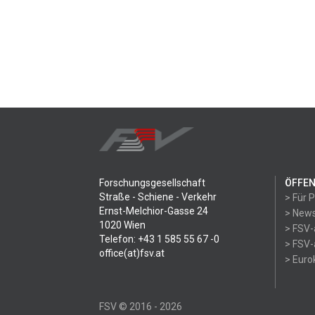
Forschungsgesellschaft
ÖFFEN
Straße - Schiene - Verkehr
> Für 
Ernst-Melchior-Gasse 24
> News
1020 Wien
> FSV-
Telefon: +43 1 585 55 67 -0
> FSV-
office(at)fsv.at
> Eur
FSV © 2016 - 2026