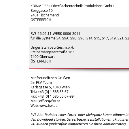
KBB/MEISSL Oberflächentechnik Produktions GmbH
Berggasse 10
2401 Fischamend
ÖSTERREICH
RVS-15.05.11-WERK-0006-2011
für die Systeme S4, S9A, S9B, S9C, S14, S15, S17, S19, S21, S
Unger Stahlbau Ges.m.b.H.
Steinamangererstraße 163
7400 Oberwart
ÖSTERREICH
Mit freundlichen Grüßen
Ihr FSV-Team
Karlsgasse 5, 1040 Wien
Tel.: +43 [0] 1 585 55 67
Fax: +43 [0] 1 585 55 67-99
Mail:
office@fsv.at
Web:
www.fsv.at
RVS-Abo-Bezieher einer Einzel- oder Mehrplatz-Lizenz können i
den Download starten. Serverbasierte Installationen aktualisier
24 Stunden (andernfalls kontaktieren Sie Ihren Administrator).