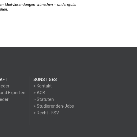
eren Mail-Zusendungen wünschen - andernfalls
ehen.
AFT
SONSTIGES
ieder
> Kontakt
 und Experten
> AGB
ieder
> Statuten
> Studierenden-Jobs
> Recht - FSV