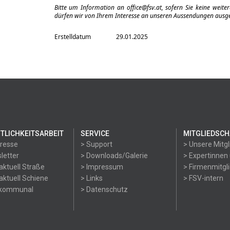
Bitte um Information an
office@fsv.at
, sofern Sie keine weit
dürfen wir von Ihrem Interesse an unseren Aussendungen ausg
Erstelldatum
29.01.2025
TLICHKEITSARBEIT
SERVICE
MITGLIEDSCH
Presse
> Support
> Unsere Mitgl
letter
> Downloads/Galerie
> Expertinnen
aktuell Straße
> Impressum
> Firmenmitgl
aktuell Schiene
> Links
> FSV-intern
okommunal
> Datenschutz