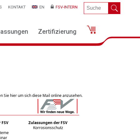
S
KONTAKT
EN
FSV-INTERN
lassungen
Zertifizierung
ken Sie hier um sich diese Mail online anzusehen.
r FSV
Zulassungen der FSV
Korrosionsschutz
steme
inar