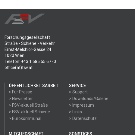
Forschungsgesellschaft
Straße - Schiene - Verkehr
Ernst-Melchior-Gasse 24
1020 Wien
Telefon: +43 1 585 55 67 -0
office(at)fsv.at
ÖFFENTLICHKEITSARBEIT
SERVICE
> Für Presse
> Support
> Newsletter
> Downloads/Galerie
> FSV-aktuell Straße
> Impressum
> FSV-aktuell Schiene
> Links
> Eurokommunal
> Datenschutz
MITGLIEDSCHAFT
SONSTIGES