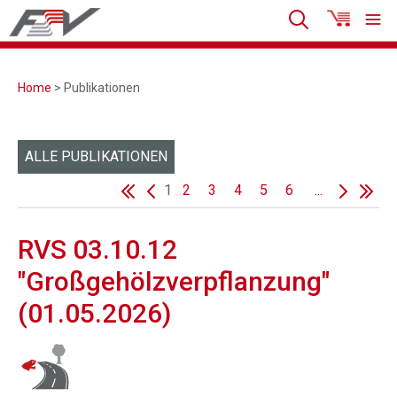
Home
> Publikationen
ALLE PUBLIKATIONEN
1
2
3
4
5
6
...
RVS 03.10.12
"Großgehölzverpflanzung"
(01.05.2026)