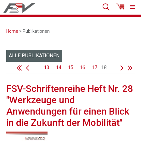
Home
> Publikationen
ALLE PUBLIKATIONEN
...
13
14
15
16
17
18
...
FSV-Schriftenreihe Heft Nr. 28
"Werkzeuge und
Anwendungen für einen Blick
in die Zukunft der Mobilität"