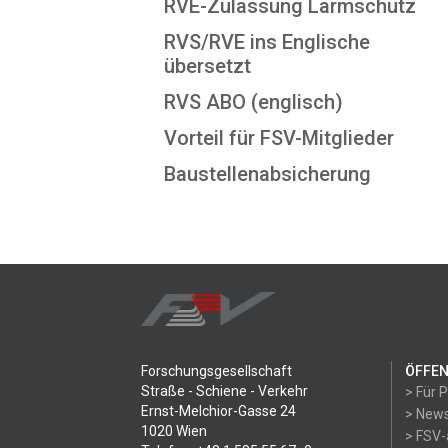
RVE-Zulassung Lärmschutz
RVS/RVE ins Englische
übersetzt
RVS ABO (englisch)
Vorteil für FSV-Mitglieder
Baustellenabsicherung
Forschungsgesellschaft
ÖFFEN
Straße - Schiene - Verkehr
> Für 
Ernst-Melchior-Gasse 24
> News
1020 Wien
> FSV-