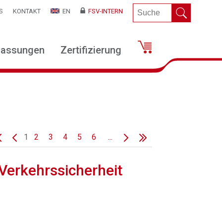
S
KONTAKT
EN
FSV-INTERN
lassungen
Zertifizierung
1
2
3
4
5
6
...
erkehrssicherheit