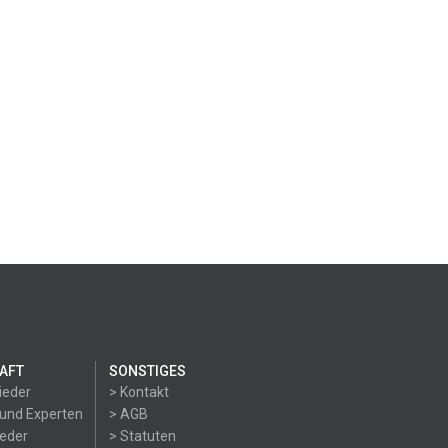
AFT
SONSTIGES
ieder
> Kontakt
 und Experten
> AGB
ieder
> Statuten