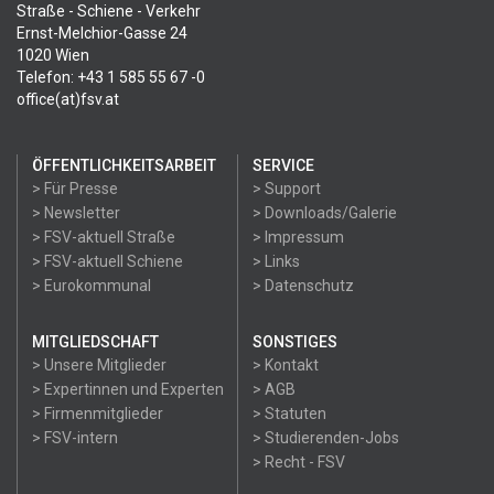
Straße - Schiene - Verkehr
Ernst-Melchior-Gasse 24
1020 Wien
Telefon: +43 1 585 55 67 -0
office(at)fsv.at
ÖFFENTLICHKEITSARBEIT
SERVICE
> Für Presse
> Support
> Newsletter
> Downloads/Galerie
> FSV-aktuell Straße
> Impressum
> FSV-aktuell Schiene
> Links
> Eurokommunal
> Datenschutz
MITGLIEDSCHAFT
SONSTIGES
> Unsere Mitglieder
> Kontakt
> Expertinnen und Experten
> AGB
> Firmenmitglieder
> Statuten
> FSV-intern
> Studierenden-Jobs
> Recht - FSV