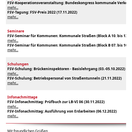
FSV-Kooperationsveranstaltung: Bundeskongress kommunale Verkehrss
mehr...
FSV-Tagung: FSV-Preis 2022 (17.11.2022)
mehr...
Seminare
FSV-Seminar für Kommunen: Kommunale Straßen (Block A
10. bis 13.1
mehr...
FSV-Seminar für Kommunen: Kommunale Straßen (Block B 07
. bis 10.1
mehr...
Schulungen
FSV-Schulung: Brückeninspektoren - Basislehrgang (03
.-05.10.2022
)
mehr...
FSV-Schulung: Betriebspersonal von Straßentunneln (21
.11.2022
)
mehr...
Infonachmittage
FSV-Infonachmittag: Prüfbuch zur LB-VI 06 (30
.11.2022
)
mehr...
FSV-Infonachmittag: Ausführung von Erdarbeiten (06
.12.2022
)
mehr...
Mit freundlichen Grüßen