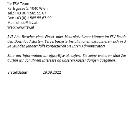
Ihr FSV-Team
Karlsgasse 5, 1040 Wien
Tel.: +43 [0] 1 585 55 67
Fax: +43 [0] 1 585 55 67-99
Mail:
office@fsv.at
Web:
www.fsv.at
RVS-Abo-Bezieher einer Einzel- oder Mehrplatz-Lizenz können im FSV-Reader m
den Download starten. Serverbasierte Installationen aktualisieren sich in der 
24 Stunden (andernfalls kontaktieren Sie Ihren Administrator).
Bitte um Information an
office@fsv.at
, sofern Sie keine weiteren Mail-Zuse
dürfen wir von Ihrem Interesse an unseren Aussendungen ausgehen.
Erstelldatum
29.09.2022