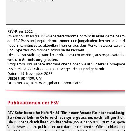
FSV-Preis 2022
Im Anschluss an die FSV-Generalversammlung wird in einer gemeinsamen 
der FSV-Preis an Jungakademikerinnen und Jungakademiker verliehen. Neh
neue Erkenntnisse zu aktuellen Themen aus dem Verkehrswesen zu erfahren
und Experten von morgen schon heute kennen!
Diese Veranstaltung kann kostenfrei besucht werden, aus organisatorisch
wird
um Anmeldung
gebeten.
Programm und weitere Informationen finden Sie auf unserer Homepage im
FSV-Preis 2022 "Wir gehen neue Wege - die Jugend geht mit"
Datum: 19. November 2022
Uhrzeit: ab 11:00 Uhr
Ort: Riverbox, 1020 Wien, Johann-Böhm-Platz 1
Publikationen der FSV
FSV-Schriftenreihe Heft Nr. 25 "Ein neuer Ansatz für höchstzulässige 
Straßenverkehr in Österreich aus synergetischer, nachhaltiger Sicht"
Die FSV hat sich mit ihrer Schriftenreihe (ISSN 2072-7615) zum Ziel gesetz
Verkehrswesen zu publizieren und damit einer breiten Öffentlichkeit zugäng