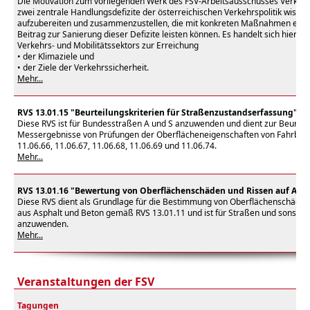
Die Motivation zum vorliegenden Werk des FSV-Arbeitsausschusses Verkehrsp
zwei zentrale Handlungsdefizite der österreichischen Verkehrspolitik wisse
aufzubereiten und zusammenzustellen, die mit konkreten Maßnahmen einen
Beitrag zur Sanierung dieser Defizite leisten können. Es handelt sich hierbe
Verkehrs- und Mobilitätssektors zur Erreichung
• der Klimaziele und
• der Ziele der Verkehrssicherheit.
Mehr...
RVS 13.01.15 "Beurteilungskriterien für Straßenzustandserfassung"
Diese RVS ist für Bundesstraßen A und S anzuwenden und dient zur Beurtei
Messergebnisse von Prüfungen der Oberflächeneigenschaften von Fahrbah
11.06.66, 11.06.67, 11.06.68, 11.06.69 und 11.06.74.
Mehr...
RVS 13.01.16 "Bewertung von Oberflächenschäden und Rissen auf Asp
Diese RVS dient als Grundlage für die Bestimmung von Oberflächenschäden
aus Asphalt und Beton gemäß RVS 13.01.11 und ist für Straßen und sonstig
anzuwenden.
Mehr...
Veranstaltungen der FSV
Tagungen