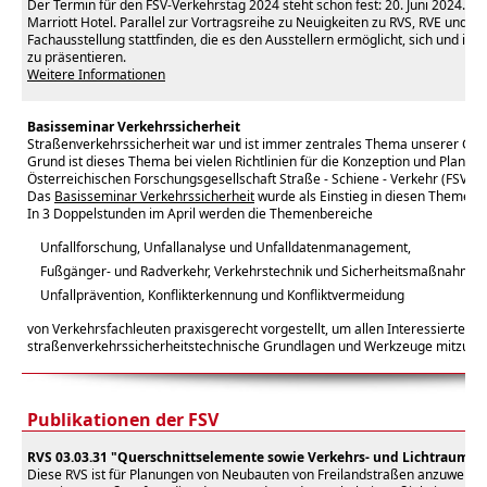
Der Termin für den FSV-Verkehrstag 2024 steht schon fest: 20. Juni 2024. Sta
Marriott Hotel. Parallel zur Vortragsreihe zu Neuigkeiten zu RVS, RVE und LB
Fachausstellung stattfinden, die es den Ausstellern ermöglicht, sich und ih
zu präsentieren.
Weitere Informationen
Basisseminar Verkehrssicherheit
Straßenverkehrssicherheit war und ist immer zentrales Thema unserer Gese
Grund ist dieses Thema bei vielen Richtlinien für die Konzeption und Planun
Österreichischen Forschungsgesellschaft Straße - Schiene - Verkehr (FSV) 
Das
Basisseminar Verkehrssicherheit
wurde als Einstieg in diesen Themenb
In 3 Doppelstunden im April werden die Themenbereiche
Unfallforschung, Unfallanalyse und Unfalldatenmanagement,
Fußgänger- und Radverkehr, Verkehrstechnik und Sicherheitsmaßnahmen
Unfallprävention, Konflikterkennung und Konfliktvermeidung
von Verkehrsfachleuten praxisgerecht vorgestellt, um allen Interessierten
straßenverkehrssicherheitstechnische Grundlagen und Werkzeuge mitzuge
Publikationen der FSV
RVS 03.03.31 "Querschnittselemente sowie Verkehrs- und Lichtraum v
Diese RVS ist für Planungen von Neubauten von Freilandstraßen anzuwenden