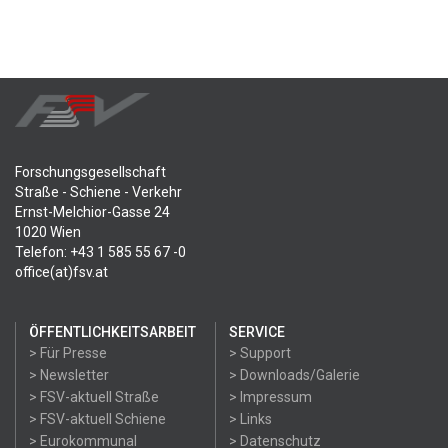
Forschungsgesellschaft
Straße - Schiene - Verkehr
Ernst-Melchior-Gasse 24
1020 Wien
Telefon: +43 1 585 55 67 -0
office(at)fsv.at
ÖFFENTLICHKEITSARBEIT
SERVICE
> Für Presse
> Support
> Newsletter
> Downloads/Galerie
> FSV-aktuell Straße
> Impressum
> FSV-aktuell Schiene
> Links
> Eurokommunal
> Datenschutz