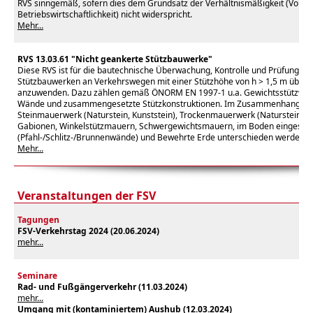
RVS sinngemäß, sofern dies dem Grundsatz der Verhältnismäßigkeit (Volks-
Betriebswirtschaftlichkeit) nicht widerspricht.
Mehr...
RVS 13.03.61 "Nicht geankerte Stützbauwerke"
Diese RVS ist für die bautechnische Überwachung, Kontrolle und Prüfung vo
Stützbauwerken an Verkehrswegen mit einer Stützhöhe von h > 1,5 m über
anzuwenden. Dazu zählen gemäß ÖNORM EN 1997-1 u.a. Gewichtsstützwänd
Wände und zusammengesetzte Stützkonstruktionen. Im Zusammenhang mit 
Steinmauerwerk (Naturstein, Kunststein), Trockenmauerwerk (Naturstein, K
Gabionen, Winkelstützmauern, Schwergewichtsmauern, im Boden eingesp
(Pfahl-/Schlitz-/Brunnenwände) und Bewehrte Erde unterschieden werden.
Mehr...
Veranstaltungen der FSV
Tagungen
FSV-Verkehrstag 2024 (20.06.2024)
mehr...
Seminare
Rad- und Fußgängerverkehr (11.03.2024)
mehr...
Umgang mit (kontaminiertem) Aushub (12.03.2024)