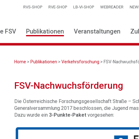
RVS-SHOP
RVE-SHOP
LB-VI-SHOP
WEBREADER
NEW
ie FSV
Publikationen
Veranstaltungen
Zu
Home
>
Publikationen
>
Verkehrsforschung
> FSV-Nachwuchsf
FSV-Nachwuchsförderung
Die Österreichische Forschungsgesellschaft Straße – Schi
Generalversammlung 2017 beschlossen, die Jugend massi
Dazu wurde ein
3-Punkte-Paket
vorgesehen: