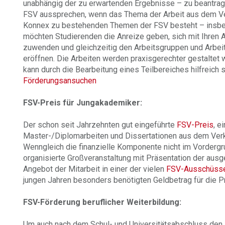
unabhängig der zu erwartenden Ergebnisse – zu beantrag
FSV aussprechen, wenn das Thema der Arbeit aus dem V
Konnex zu bestehenden Themen der FSV besteht – insb
möchten Studierenden die Anreize geben, sich mit Ihre
zuwenden und gleichzeitig den Arbeitsgruppen und Arbe
eröffnen. Die Arbeiten werden praxisgerechter gestaltet
kann durch die Bearbeitung eines Teilbereiches hilfreich s
Förderungsansuchen
FSV-Preis für Jungakademiker:
Der schon seit Jahrzehnten gut eingeführte
FSV-Preis
, e
Master-/Diplomarbeiten und Dissertationen aus dem Verk
Wenngleich die finanzielle Komponente nicht im Vordergr
organisierte Großveranstaltung mit Präsentation der au
Angebot der Mitarbeit in einer der vielen
FSV-Ausschüss
jungen Jahren besonders benötigten Geldbetrag für die Pr
FSV-Förderung beruflicher Weiterbildung:
Um auch nach dem Schul- und Universitätsabschluss den