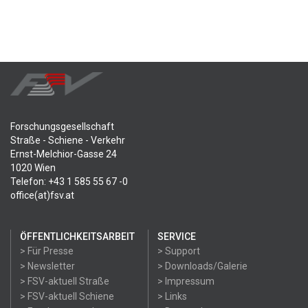
Forschungsgesellschaft
Straße - Schiene - Verkehr
Ernst-Melchior-Gasse 24
1020 Wien
Telefon: +43 1 585 55 67 -0
office(at)fsv.at
ÖFFENTLICHKEITSARBEIT
SERVICE
> Für Presse
> Support
> Newsletter
> Downloads/Galerie
> FSV-aktuell Straße
> Impressum
> FSV-aktuell Schiene
> Links