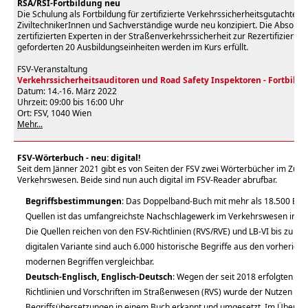
RSA/RSI-Fortbildung neu
Die Schulung als Fortbildung für zertifizierte VerkehrssicherheitsgutachterI
ZiviltechnikerInnen und Sachverständige wurde neu konzipiert. Die Absolvi
zertifizierten Experten in der Straßenverkehrssicherheit zur Rezertifizierun
geforderten 20 Ausbildungseinheiten werden im Kurs erfüllt.
FSV-Veranstaltung
Verkehrssicherheitsauditoren und Road Safety Inspektoren - Fortbild
Datum: 14.-16. März 2022
Uhrzeit: 09:00 bis 16:00 Uhr
Ort: FSV, 1040 Wien
Mehr...
FSV-Wörterbuch - neu: digital!
Seit dem Jänner 2021 gibt es von Seiten der FSV zwei Wörterbücher im Z
Verkehrswesen. Beide sind nun auch digital im FSV-Reader abrufbar.
Begriffsbestimmungen
: Das Doppelband-Buch mit mehr als 18.500 Begr
Quellen ist das umfangreichste Nachschlagewerk im Verkehrswesen im 
Die Quellen reichen von den FSV-Richtlinien (RVS/RVE) und LB-VI bis zu N
digitalen Variante sind auch 6.000 historische Begriffe aus den vorherige
modernen Begriffen vergleichbar.
Deutsch-Englisch, Englisch-Deutsch
: Wegen der seit 2018 erfolgten Ü
Richtlinien und Vorschriften im Straßenwesen (RVS) wurde der Nutzen d
Begriffsübersetzungen in einem Buch erkannt und umgesetzt. Im Überset