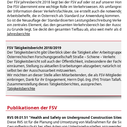
Der FSV Jahresbericht 2018 liegt bei der FSV auf oder ist auf unserer Home
Die FSV übernimmt eine wichtige Rolle im Verkehrswesen. Als umfangreiche 
der Information dieser Verkehrsfachleute, sie erstellt auch die notwendigen 
Arbeitsbehelfe, die in Österreich als Standard zur Anwendung kommen.
So ist die Neuauflage der Standardisierten Leistungsbeschreibung Verkehr u
ein zentrales Element, das den gesamten Verkehrsbereich bei der Ausschr
zu Grunde liegt. Sie deckt den gesamten Tiefbau ab, also weit mehr als das
Jahresberichte
FSV Tätigkeitsbericht 2018/2019
Der Tätigkeitsbericht gibt Überblick über die Tätigkeit aller Arbeitsgruppen
Österreichischen Forschungsgesellschaft Straße – Schiene – Verkehr.
Der Tätigkeitsbericht soll auch der Öffentlichkeit, insbesondere der Fachöffen
einräumen, Stellung zu aktuellen Erarbeitungen abzugeben; natürlich ist es
selbst bei der Ausschussarbeit mitzuwirken.
Wir möchten an dieser Stelle allen Mitarbeitenden, die als FSV-Mitglieder eh
einbringen, Dank für ihr Engagement, Herrn Dipl.-Ing. (FH) Tristan Tallafuss
Zusammenstellung dieses Tätigkeitsberichtes, aussprechen.
Tätigkeitsberichte
Publikationen der FSV
RVS 09.01.51 "Health and Safety on Underground Construction Sites" ü
Diese RVS ist für die Planung und Umsetzung von Maßnahmen für die Siche
Gesundheitsschutz bei allen Arten von Untertagebaustellen anzuwenden.