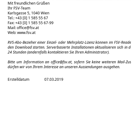
Mit freundlichen Grüßen
Ihr FSV-Team
Karlsgasse 5, 1040 Wien
Tel.: +43 [0] 1 585 55 67
Fax: +43 [0] 1 585 55 67-99
Mail:
office@fsv.at
Web:
www.fsv.at
RVS-Abo-Bezieher einer Einzel- oder Mehrplatz-Lizenz können im FSV-Reader m
den Download starten. Serverbasierte Installationen aktualisieren sich in der 
24 Stunden (andernfalls kontaktieren Sie Ihren Administrator).
Bitte um Information an
office@fsv.at
, sofern Sie keine weiteren Mail-Zuse
dürfen wir von Ihrem Interesse an unseren Aussendungen ausgehen.
Erstelldatum
07.03.2019