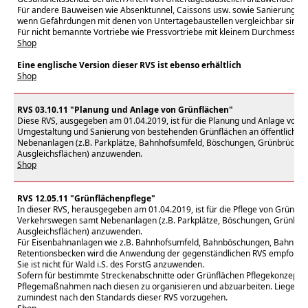
Für andere Bauweisen wie Absenktunnel, Caissons usw. sowie Sanierungen 
wenn Gefährdungen mit denen von Untertagebaustellen vergleichbar sind.
Für nicht bemannte Vortriebe wie Pressvortriebe mit kleinem Durchmesser u
Shop
Eine englische Version dieser RVS ist ebenso erhältlich
Shop
RVS 03.10.11 "Planung und Anlage von Grünflächen"
Diese RVS, ausgegeben am 01.04.2019, ist für die Planung und Anlage von n
Umgestaltung und Sanierung von bestehenden Grünflächen an öffentliche
Nebenanlagen (z.B. Parkplätze, Bahnhofsumfeld, Böschungen, Grünbrücken,
Ausgleichsflächen) anzuwenden.
Shop
RVS 12.05.11 "Grünflächenpflege"
In dieser RVS, herausgegeben am 01.04.2019, ist für die Pflege von Grünfläc
Verkehrswegen samt Nebenanlagen (z.B. Parkplätze, Böschungen, Grünbrück
Ausgleichsflächen) anzuwenden.
Für Eisenbahnanlagen wie z.B. Bahnhofsumfeld, Bahnböschungen, Bahnhofs
Retentionsbecken wird die Anwendung der gegenständlichen RVS empfohlen
Sie ist nicht für Wald i.S. des ForstG anzuwenden.
Sofern für bestimmte Streckenabschnitte oder Grünflächen Pflegekonzepte v
Pflegemaßnahmen nach diesen zu organisieren und abzuarbeiten. Liegen kei
zumindest nach den Standards dieser RVS vorzugehen.