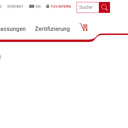
S
KONTAKT
EN
FSV-INTERN
lassungen
Zertifizierung
)