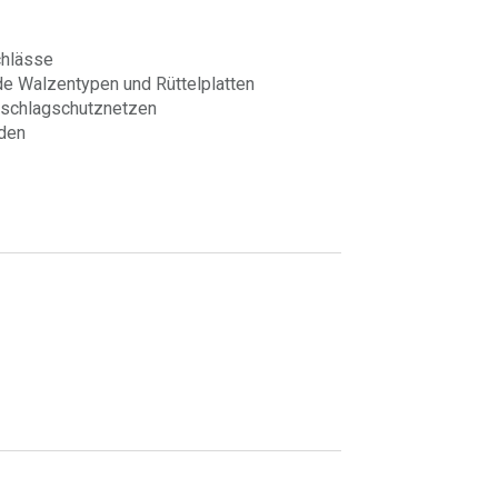
chlässe
e Walzentypen und Rüttelplatten
inschlagschutznetzen
öden