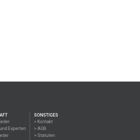
AFT
SONSTIGES
ieder
> Kontakt
 und Experten
> AGB
ieder
> Statuten