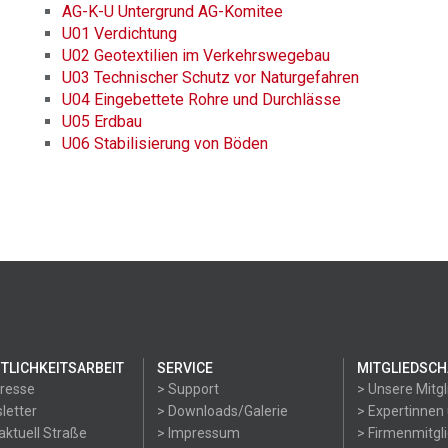
AG-K-U Untergrund AG-Komitee
U01 Verdichtung
U02 Geotextilien im Verkehrswegebau
U03 Technischer Schutz vor Naturgefahren
U04 Eingebettete Rohre und Durchlässe
U05 Erdbau
U06 Stabilisierung von Böden
TLICHKEITSARBEIT
SERVICE
MITGLIEDSCH
Presse
> Support
> Unsere Mitgl
letter
> Downloads/Galerie
> Expertinnen
aktuell Straße
> Impressum
> Firmenmitgl