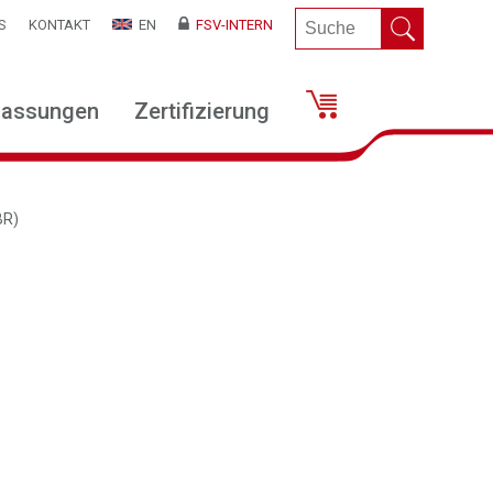
S
KONTAKT
EN
FSV-INTERN
lassungen
Zertifizierung
BR)