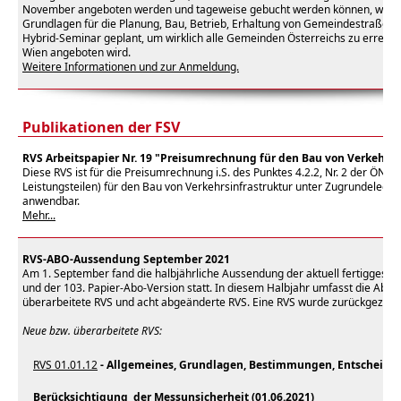
November angeboten werden und tageweise gebucht werden können, werde
Grundlagen für die Planung, Bau, Betrieb, Erhaltung von Gemeindestraßen v
Hybrid-Seminar geplant, um wirklich alle Gemeinden Österreichs zu erreich
Wien angeboten wird.
Weitere Informationen und zur Anmeldung.
Publikationen der FSV
RVS Arbeitspapier Nr. 19 "Preisumrechnung für den Bau von Verkehrsi
Diese RVS ist für die Preisumrechnung i.S. des Punktes 4.2.2, Nr. 2 der Ö
Leistungsteilen) für den Bau von Verkehrsinfrastruktur unter Zugrundelegun
anwendbar.
Mehr...
RVS-ABO-Aussendung September 2021
Am 1. September fand die halbjährliche Aussendung der aktuell fertiggestell
und der 103. Papier-Abo-Version statt. In diesem Halbjahr umfasst die Ab
überarbeitete RVS und acht abgeänderte RVS. Eine RVS wurde zurückgezog
Neue bzw. überarbeitete RVS:
RVS 01.01.12
- Allgemeines, Grundlagen, Bestimmungen, Entscheidun
Berücksichtigung der Messunsicherheit (01.06.2021)