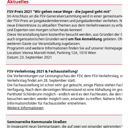
Aktuelles
FSV-Preis 2021 "Wir gehen neue Wege - die Jugend geht mit"
Im Anschluss an die FSV-Generalversammlung wird in einer gemeinsamen 
der FSV-Preis an Jungakademikerinnen und Jungakademiker verliehen. Neh
neue Erkenntnisse zu aktuellen Themen aus dem Verkehrswesen zu erfahren
und Experten von morgen schon heute kennen!
Diese Veranstaltung kann kostenfrei besucht werden, aus Gründen der Co
auch organisatorischen Gründen wird
um fixe Anmeldung
gebeten. Ohne
weiteren Gäste zur Veranstaltung zugelassen.
Programm und weitere Informationen finden Sie auf unserer Homepage im
Location: Vienna Mariott Hotel, Parkring 12A, 1010 Wien
Datum: 23. September 2021
FSV-Verkehrstag 2021 & Fachausstellung!
Die Vorbereitungen zur Leistungsschau der FSV, dem FSV-Verkehrstag, sind 
Verkehrstag findet am
28. September
statt.
Die Fachausstellung ist schon sehr gut gebucht, einige Plätze stehen Fachau
Verfügung. Nach dem derzeitigen Wissenstand ist eine Abhaltung im großz
Parkhotel Schönbrunn möglich - endlich wird es den Fachleuten, die den Ko
besuchen werden, wieder möglich sein, einander zu treffen. Nähere Inform
Informationsfolder für Fachaussteller entnehmen.
Weitere Informationen
Seminarreihe Kommunale Straßen
In insgesamt neun Seminartagen, die auf zwei von einander getrennten Wo