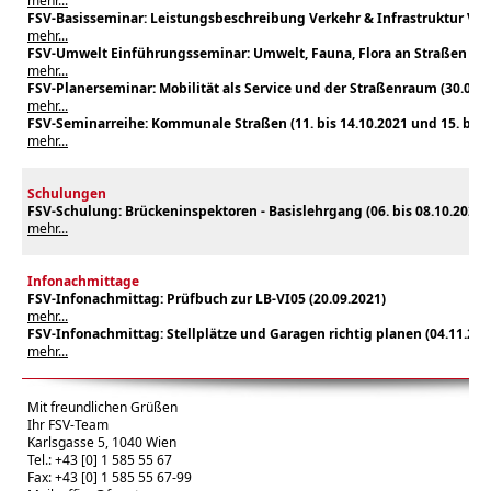
mehr...
FSV-
Basisseminar: Leistungsbeschreibung Verkehr & Infrastruktur Ver
mehr...
FSV-Umwelt Einführungsseminar: Umwelt, Fauna, Flora an Straßen (28
mehr...
FSV-Planerseminar: Mobilität als Service und der Straßenraum (30.09. b
mehr...
FSV-Seminarreihe: Kommunale Straßen (11. bis 14.10.2021 und 15. bis 1
mehr...
Schulungen
FSV-Schulung: Brückeninspektoren - Basislehrgang (06
. bis 08.10.2021
)
mehr...
Infonachmittage
FSV-Infonachmittag: Prüfbuch zur LB-VI05 (20.09.2021)
mehr...
FSV-Infonachmittag: Stellplätze und Garagen richtig planen (04.11.202
mehr...
Mit freundlichen Grüßen
Ihr FSV-Team
Karlsgasse 5, 1040 Wien
Tel.: +43 [0] 1 585 55 67
Fax: +43 [0] 1 585 55 67-99