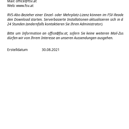
Mail:
office@fsv.at
Web:
www.fsv.at
RVS-Abo-Bezieher einer Einzel- oder Mehrplatz-Lizenz können im FSV-Reader m
den Download starten. Serverbasierte Installationen aktualisieren sich in der 
24 Stunden (andernfalls kontaktieren Sie Ihren Administrator).
Bitte um Information an
office@fsv.at
, sofern Sie keine weiteren Mail-Zuse
dürfen wir von Ihrem Interesse an unseren Aussendungen ausgehen.
Erstelldatum
30.08.2021