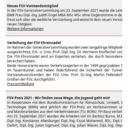
Neues FSV-Vorstandsmitglied
In der FSV-Generalversammlung am 23. September 2021 wurde die Leiterin d
BMK Frau Dipl.-Ing. Judith Engel MBA MSc MSc ohne Gegenstimme in den FS
freut sich über die weibliche Verstärkung und wünscht dem neuen Vorstandsm
neuen Tätigkeit.
Weitere Informationen
Verleihung der FSV-Ehrennadel
Im Rahmen der Generalversammlung wurden zwei langjährige Mitglieder de
ausgezeichnet, Em. o. Univ.-Prof. Dipl.-Ing. Dr. Hermann Knoflacher und MR 
Die FSV-Ehrennadel wird an Experten verliehen, die durch besondere, la
bereichert haben.
Beide Honororierte waren Verkehrsexperten in der 1999 gegründeten Tas
im Tauerntunnel und haben federführend die Sicherheit der Tunnelr
Vorstandsvorsitzenden der FSV, Univ. Prof. Dr.-Ing. Martin Fellendorf un
Größen der FSV, durchgeführt.
Pressemitteilung
FSV-Preis 2021 - Wir finden neue Wege, die Jugend geht mit!
In Kooperation mit dem Bundesministerium für Klimaschutz, Umwelt, Energ
Technologie
(BMK) wird jährlich der FSV-Preis an Verfasserinnen und V
und Masterarbeiten aus dem Verkehrswesen (TU, BOKU, FH Bau) verliehen.
Am 23. September 2021 wurden die Arbeiten von Dr. Bartosz Bursa, M.Eng, D
Dipl.-Ing. Konstanze Altenburger, Dipl.-Ing. Ezzat Mohamed, BSc, Dipl.-Ing.
Dafert, Dipl.-Ing. Julian Sigmund, Dipl.-Ing. Julian Wieser, Dipl.-Ing. Dejan 