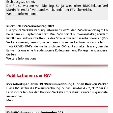
Esch ausgezeichnet.
Die Preise wurden von Dipl.-Ing. Sonja Wiesholzer, BMK-Sektion Verkehr,
Martin Fellendorf, Vorstandsvorsitzender der FSV, überreicht.
Weitere Informationen
Rückblick FSV-Verkehrstag 2021
Die größte Verkehrstagung Österreichs 2021, der FSV-Verkehrstag mit begle
heuer am 28. September statt. Die FSV ist nicht nur Veranstalter, sondern 
Richtlinien und Vorschriften für das Straßenwesen/Eisenbahnwesen (RVS/RV
Verkehrswesen, bemüht, neue Erkenntnisse der Fachwelt vorzustellen.
Trotz COVID-19-Pandemie hat sich die FSV nicht abhalten lassen, den Verke
Es war für uns eine Freude soviele Kolleginnen und Kollegen und andere In
dürfen.
Weitere Informationen
Publikationen der FSV
RVS Arbeitspapier Nr. 19 "Preisumrechnung für den Bau von Verkehrsi
Diese RVS ist für die Preisumrechnung i.S. des Punktes 4.2.2, Nr. 2 der Ö
Leistungsteilen) für den Bau von Verkehrsinfrastruktur unter Zugrundelegun
anwendbar.
Mehr...
RVS-ABO-Aussendung September 2021