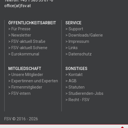
Telefon: +43 1 585 55 67 -0
office(at)fsv.at
ÖFFENTLICHKEITSARBEIT
SERVICE
> Für Presse
> Support
> Newsletter
> Downloads/Galerie
> FSV-aktuell Straße
> Impressum
> FSV-aktuell Schiene
> Links
> Eurokommunal
> Datenschutz
MITGLIEDSCHAFT
SONSTIGES
> Unsere Mitglieder
> Kontakt
> Expertinnen und Experten
> AGB
> Firmenmitglieder
> Statuten
> FSV-intern
> Studierenden-Jobs
> Recht - FSV
FSV © 2016 - 2026