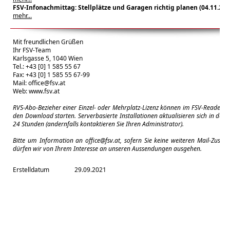
FSV-Infonachmittag: Stellplätze und Garagen richtig planen (04.11.202
mehr...
Mit freundlichen Grüßen
Ihr FSV-Team
Karlsgasse 5, 1040 Wien
Tel.: +43 [0] 1 585 55 67
Fax: +43 [0] 1 585 55 67-99
Mail:
office@fsv.at
Web:
www.fsv.at
RVS-Abo-Bezieher einer Einzel- oder Mehrplatz-Lizenz können im FSV-Reader m
den Download starten. Serverbasierte Installationen aktualisieren sich in der 
24 Stunden (andernfalls kontaktieren Sie Ihren Administrator).
Bitte um Information an
office@fsv.at
, sofern Sie keine weiteren Mail-Zuse
dürfen wir von Ihrem Interesse an unseren Aussendungen ausgehen.
Erstelldatum
29.09.2021