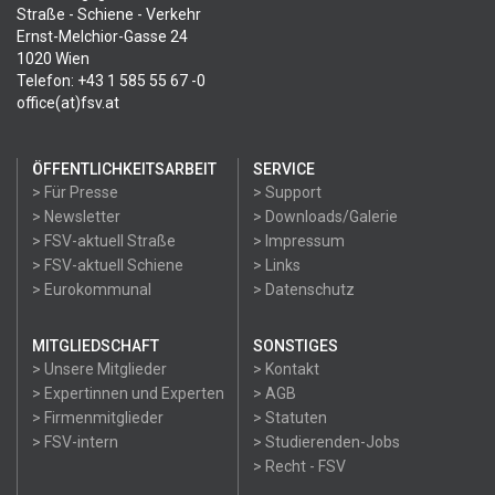
Straße - Schiene - Verkehr
Ernst-Melchior-Gasse 24
1020 Wien
Telefon: +43 1 585 55 67 -0
office(at)fsv.at
ÖFFENTLICHKEITSARBEIT
SERVICE
> Für Presse
> Support
> Newsletter
> Downloads/Galerie
> FSV-aktuell Straße
> Impressum
> FSV-aktuell Schiene
> Links
> Eurokommunal
> Datenschutz
MITGLIEDSCHAFT
SONSTIGES
> Unsere Mitglieder
> Kontakt
> Expertinnen und Experten
> AGB
> Firmenmitglieder
> Statuten
> FSV-intern
> Studierenden-Jobs
> Recht - FSV